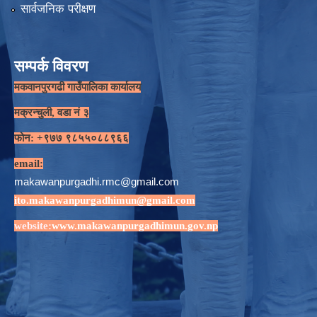
सार्वजनिक परीक्षण
सम्पर्क विवरण
मकवानपुरगढी गाउँपालिका कार्यालय
मक्रन्चुली, वडा नं ३
फोन: +९७७ ९८५५०८८९६६
email:
makawanpurgadhi.rmc@gmail.com
ito.makawanpurgadhimun@gmail.com
website:
www.makawanpurgadhimun.gov.np