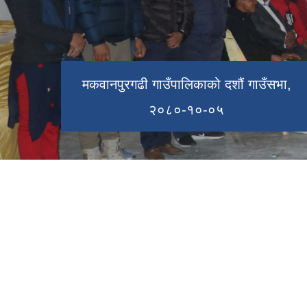
ऐतिहासिक प्रस्तावित ढुंगेगढी
मनकामना मन्दिर
मकवानपुरगढी गाउँपालिकाको दशौं गाउँसभा,
सहिद रुद्रबहादुर पाख्रिन स्‍मृति वाटिका
२०८०-१०-०५