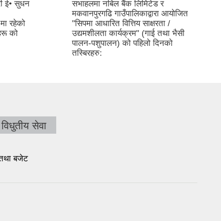
ी ई• सुधन
सभाहलमा नबिल बैंक लिमिटेड र
मकवानपुरगढि गाउँपालिकाद्वारा आयोजित
मा रहेको
"सिपमा आधारित वित्तिय साक्षरता /
रू को
उद्यमशीलता कार्यक्रम" (गाई तथा भैसी
पालन-पशुपालन) को पहिलो दिनको
तस्बिरहरु:
विधुतीय सेवा
 तथा बजेट