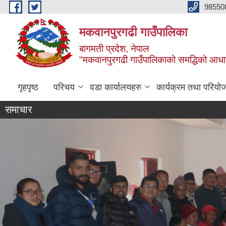
Skip to main content
98550
मकवानपुरगढी गाउँपालिका
बागमती प्रदेश, नेपाल
"मकवानपुरगढी गाउँपालिकाको समद्धिको आधार शिक्ष
गृहपृष्ठ
परिचय
वडा कार्यालयहरु
कार्यक्रम तथा परियो
समाचार