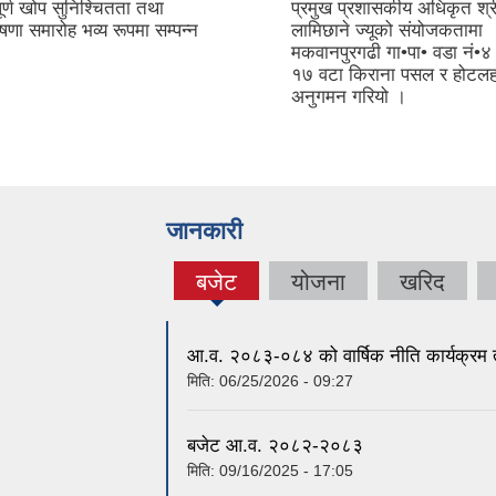
र्ण खोप सुनिश्चितता तथा
प्रमुख प्रशासकीय अधिकृत श्र
षणा समारोह भव्य रूपमा सम्पन्न
लामिछाने ज्यूको संयोजकतामा
मकवानपुरगढी गा•पा• वडा नं•४ 
१७ वटा किराना पसल र होटलह
अनुगमन गरियो ।
जानकारी
बजेट
योजना
खरिद
(active
tab)
आ.व. २०८३-०८४ को वार्षिक नीति कार्यक्रम
मिति:
06/25/2026 - 09:27
बजेट आ.व. २०८२-२०८३
मिति:
09/16/2025 - 17:05