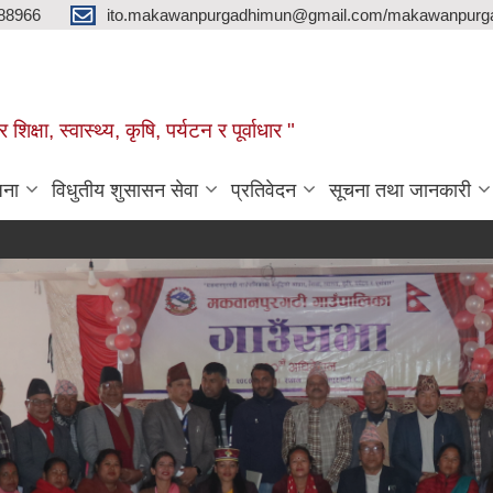
88966
ito.makawanpurgadhimun@gmail.com/makawanpurg
ा, स्‍वास्‍थ्‍य, कृषि, पर्यटन र पूर्वाधार "
जना
विधुतीय शुसासन सेवा
प्रतिवेदन
सूचना तथा जानकारी
सूची दर