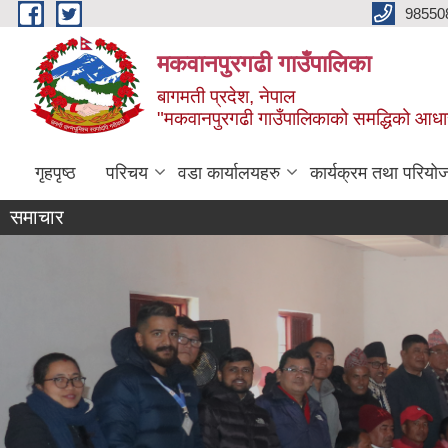
Skip to main content
98550
मकवानपुरगढी गाउँपालिका
बागमती प्रदेश, नेपाल
"मकवानपुरगढी गाउँपालिकाको समद्धिको आधार शिक्ष
गृहपृष्ठ
परिचय
वडा कार्यालयहरु
कार्यक्रम तथा परियो
समाचार