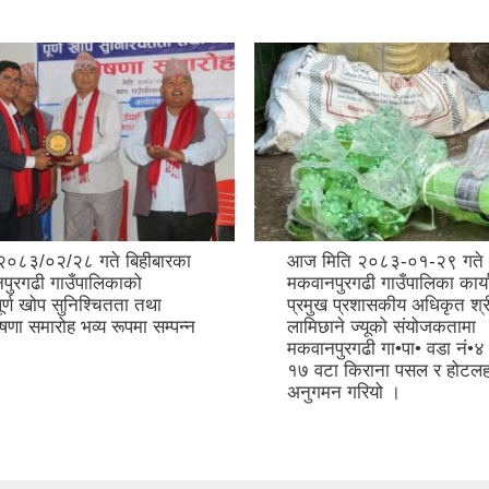
२०८३/०२/२८ गते बिहीबारका
आज मिति २०८३-०१-२९ गते
पुरगढी गाउँपालिकाको
मकवानपुरगढी गाउँपालिका कार्
र्ण खोप सुनिश्चितता तथा
प्रमुख प्रशासकीय अधिकृत श्र
षणा समारोह भव्य रूपमा सम्पन्न
लामिछाने ज्यूको संयोजकतामा
मकवानपुरगढी गा•पा• वडा नं•४ 
१७ वटा किराना पसल र होटलह
अनुगमन गरियो ।