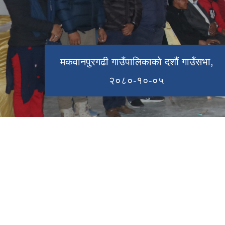
ऐतिहासिक प्रस्तावित ढुंगेगढी
मनकामना मन्दिर
मकवानपुरगढी गाउँपालिकाको दशौं गाउँसभा,
सहिद रुद्रबहादुर पाख्रिन स्‍मृति वाटिका
२०८०-१०-०५