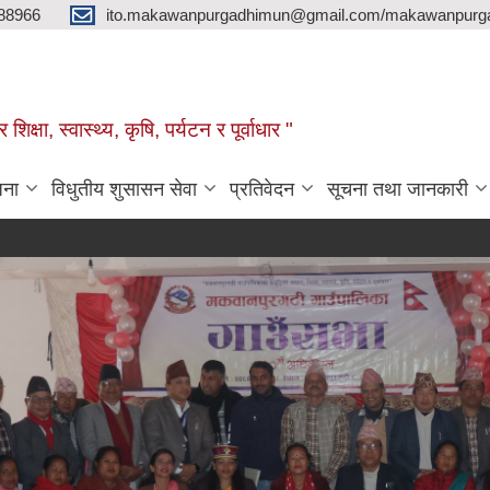
88966
ito.makawanpurgadhimun@gmail.com/makawanpurg
ा, स्‍वास्‍थ्‍य, कृषि, पर्यटन र पूर्वाधार "
जना
विधुतीय शुसासन सेवा
प्रतिवेदन
सूचना तथा जानकारी