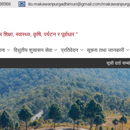
88966
ito.makawanpurgadhimun@gmail.com/makawanpurg
ा, स्‍वास्‍थ्‍य, कृषि, पर्यटन र पूर्वाधार "
जना
विधुतीय शुसासन सेवा
प्रतिवेदन
सूचना तथा जानकारी
सूची दर्ता सम्बन्धि सार्