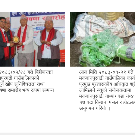
२०८३-०१-२९ गते
मिति २०८३/०१/२८ देखि २९ ग
ढी गाउँपालिका कार्यालयको
मकवानपुरगढी गाउँपालिका कार्
रशासकीय अधिकृत श्री ई• सुधन
सभाहलमा नबिल बैंक लिमिटेड 
्यूको संयोजकतामा
मकवानपुरगढि गाउँपालिकाद्वार
ी गा•पा• वडा नं•४ मा रहेको
"सिपमा आधारित वित्तिय साक्षरत
राना पसल र होटलहरू को
उद्यमशीलता कार्यक्रम" (गाई त
ियो ।
पालन-पशुपालन) को पहिलो दि
तस्बिरहरु: