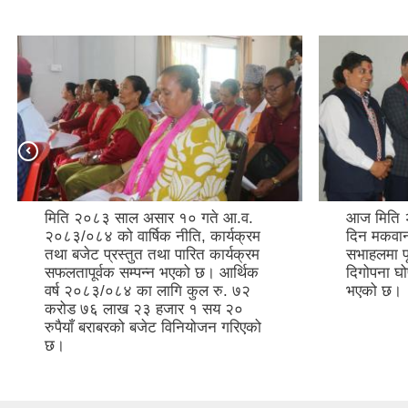
आज मिति २०८३/०२/२८ गते बिहीबारका
आज मिति 
दिन मकवानपुरगढी गाउँपालिकाको
मकवानपुरग
सभाहलमा पूर्ण खोप सुनिश्चितता तथा
प्रमुख प्
दिगोपना घोषणा समारोह भव्य रूपमा सम्पन्न
लामिछाने ज
भएको छ।
मकवानपुरगढ
१७ वटा कि
अनुगमन गर