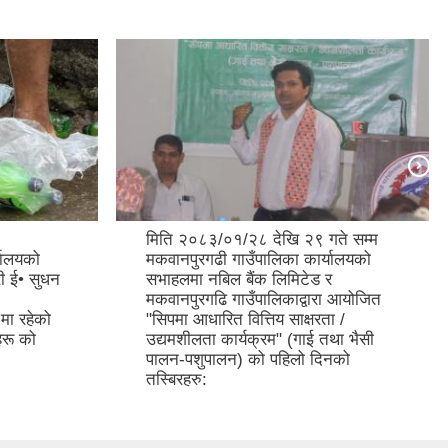
ते सम्म
ऐतिहासिक मकवानपुरगढी दरबार
यालयको
(मकवानपुरगढी गा.पा.-२)
र
ा आयोजित
ा /
था भैसी
नको