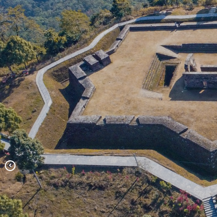
ऐतिहासिक प्रस्तावित ढुंगेगढी
मनकामना मन्दिर
मकवानपुरगढी गाउँपालिकाको दशौं गाउँसभा,
सहिद रुद्रबहादुर पाख्रिन स्‍मृति वाटिका
२०८०-१०-०५