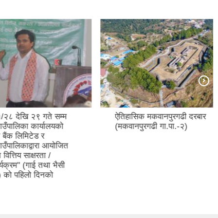
ते सम्म
ऐतिहासिक मकवानपुरगढी दरबार
यालयको
(मकवानपुरगढी गा.पा.-२)
र
ा आयोजित
ा /
था भैसी
नको