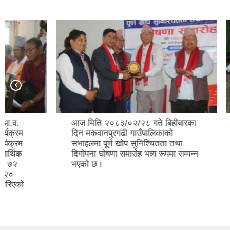
आज मिति २०८३/०२/२८ गते बिहीबारका
आज मिति 
दिन मकवानपुरगढी गाउँपालिकाको
मकवानपुरग
सभाहलमा पूर्ण खोप सुनिश्चितता तथा
प्रमुख प्
दिगोपना घोषणा समारोह भव्य रूपमा सम्पन्न
लामिछाने ज
भएको छ।
मकवानपुरगढ
१७ वटा कि
अनुगमन गर