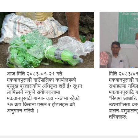
२०८३-०१-२९ गते
मिति २०८३/०१/२८ देखि २९ ग
ढी गाउँपालिका कार्यालयको
मकवानपुरगढी गाउँपालिका कार्
रशासकीय अधिकृत श्री ई• सुधन
सभाहलमा नबिल बैंक लिमिटेड 
्यूको संयोजकतामा
मकवानपुरगढि गाउँपालिकाद्वार
ी गा•पा• वडा नं•४ मा रहेको
"सिपमा आधारित वित्तिय साक्षरत
राना पसल र होटलहरू को
उद्यमशीलता कार्यक्रम" (गाई त
ियो ।
पालन-पशुपालन) को पहिलो दि
तस्बिरहरु: